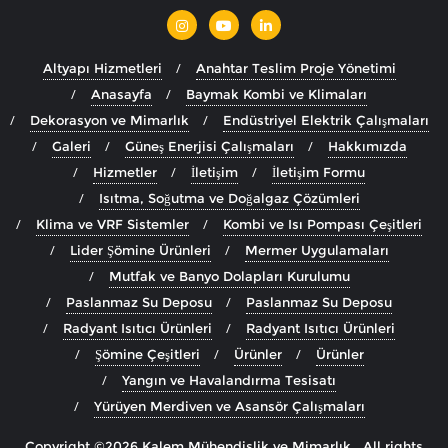
Altyapı Hizmetleri
Anahtar Teslim Proje Yönetimi
Anasayfa
Baymak Kombi ve Klimaları
Dekorasyon ve Mimarlık
Endüstriyel Elektrik Çalışmaları
Galeri
Güneş Enerjisi Çalışmaları
Hakkımızda
Hizmetler
İletişim
İletişim Formu
Isıtma, Soğutma ve Doğalgaz Çözümleri
Klima ve VRF Sistemler
Kombi ve Isı Pompası Çeşitleri
Lider Şömine Ürünleri
Mermer Uygulamaları
Mutfak ve Banyo Dolapları Kurulumu
Paslanmaz Su Deposu
Paslanmaz Su Deposu
Radyant Isıtıcı Ürünleri
Radyant Isıtıcı Ürünleri
Şömine Çeşitleri
Ürünler
Ürünler
Yangın ve Havalandırma Tesisatı
Yürüyen Merdiven ve Asansör Çalışmaları
Copyright ©2026 Kalem Mühendislik ve Mimarlık . All rights